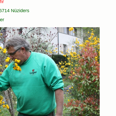
hr
 6714 Nüziders
er