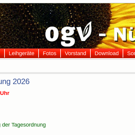
o
Leihgeräte
Fotos
Vorstand
Download
So
ung 2026
 Uhr
 der Tagesordnung