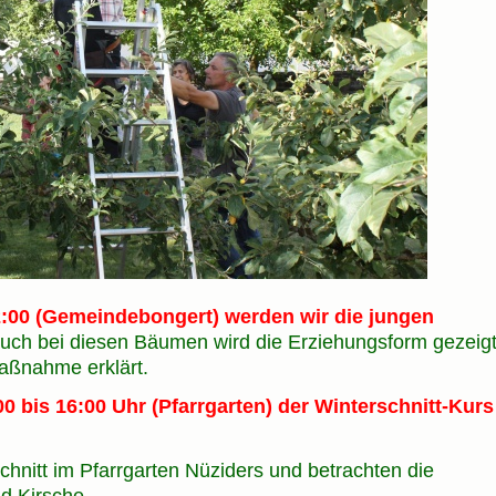
2:00 (Gemeindebongert) werden wir die jungen
uch bei diesen Bäumen wird die Erziehungsform gezeig
maßnahme erklärt.
0 bis 16:00 Uhr (Pfarrgarten) der Winterschnitt-Kurs
chnitt im Pfarrgarten Nüziders und betrachten die